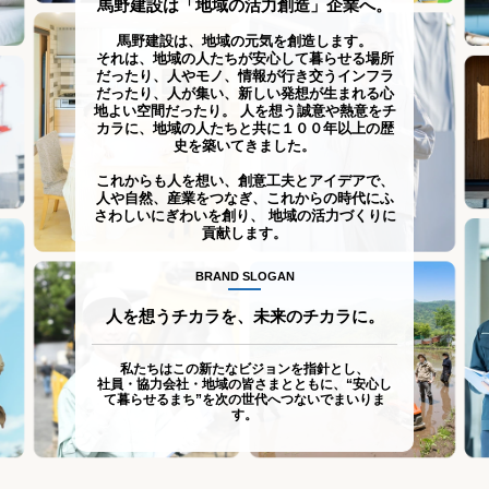
馬野建設は「地域の活力創造」企業へ。
馬野建設は、地域の元気を創造します。
それは、地域の人たちが安心して暮らせる場所
だったり、人やモノ、情報が行き交うインフラ
だったり、
人が集い、新しい発想が生まれる心
地よい空間だったり。
人を想う誠意や熱意をチ
カラに、地域の人たちと共に１００年以上の歴
史を築いてきました。
これからも人を想い、創意工夫とアイデアで、
人や自然、産業をつなぎ、これからの時代にふ
さわしいにぎわいを創り、
地域の活力づくりに
貢献します。
BRAND SLOGAN
人を想うチカラを、未来のチカラに。
私たちはこの新たなビジョンを指針とし、
社員・協力会社・地域の皆さまとともに、“安心し
て暮らせるまち”を次の世代へつないでまいりま
す。