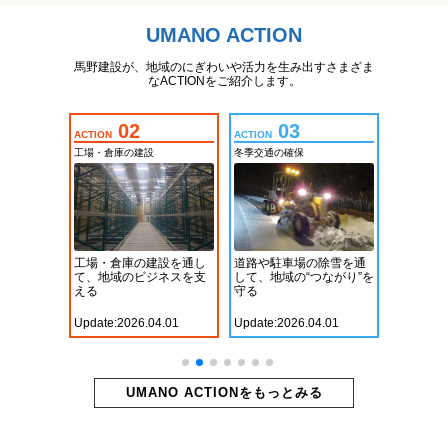
UMANO ACTION
馬野建設が、地域のにぎわいや活力を生み出すさまざま
なACTIONをご紹介します。
02
03
ACTION
ACTION
ACTION
工場・倉庫の建設
冬季交通の確保
自動車専用
化に挑戦
工場・倉庫の建設を通し
道路や駐車場の除雪を通
人やモノ
わいをつ
て、地域のビジネスを支
して、地域の“つながり”を
の整備を
える
守る
つなぐ
4.01
Update:2026.04.01
Update:2026.04.01
Update:2
UMANO ACTIONをもっとみる